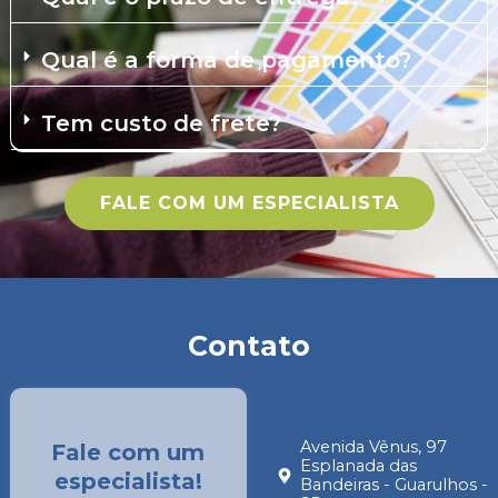
Qual é a forma de pagamento?
Tem custo de frete?
FALE COM UM ESPECIALISTA
Contato
Avenida Vênus, 97
Fale com um
Esplanada das
especialista!
Bandeiras - Guarulhos -