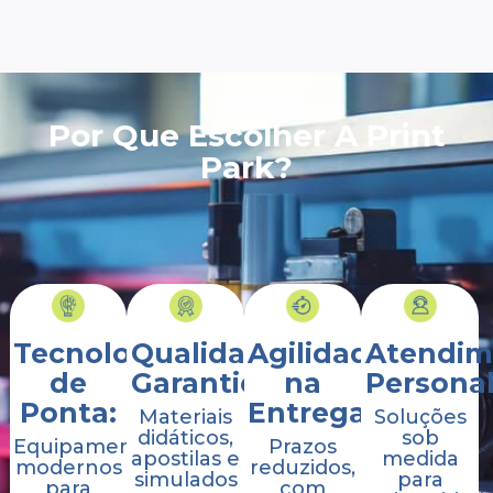
Por Que Escolher A Print
Park?
Tecnologia
Qualidade
Agilidade
Atendim
de
Garantida:
na
Personal
Ponta:
Entrega:
Materiais
Soluções
didáticos,
sob
Equipamentos
Prazos
apostilas e
medida
modernos
reduzidos,
simulados
para
para
com