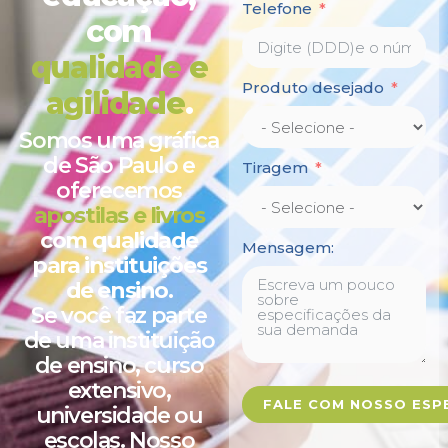
Telefone
com
qualidade e
Produto desejado
agilidade
.
Somos uma gráfica
de São Paulo e
Tiragem
oferecemos
apostilas e livros
com qualidade
Mensagem:
para instituições
de ensino
.
Se você faz parte
de uma instituição
de ensino, curso
extensivo,
FALE COM NOSSO ESPE
universidade ou
escolas. Nosso