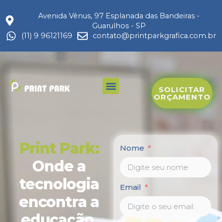
Avenida Vênus, 97 Esplanada das Bandeiras -
Guarulhos - SP
(11) 9 96121169
contato@printparkgrafica.com.br
Menu
SOLICITAR
ORÇAMENTO
Print Park:
Nome
Onde a
tecnologia
Email
encontra a
educação,