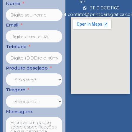
SP
Nome
(11) 9 96121169
contato@printparkgrafica.co
Email
Telefone
Produto desejado
Tiragem
Mensagem: