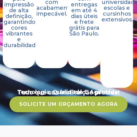
com
universidade
impressão
entregas
acabamento
escolas e
de alta
em até 4
impecável.
cursinhos
definição,
dias úteis
extensivos.
garantindo
e frete
cores
grátis para
vibrantes
São Paulo.
e
durabilidade.
Tecnologia, Qualidade E Agilidade:
Tudo que sua instituição precisa!
SOLICITE UM ORÇAMENTO AGORA